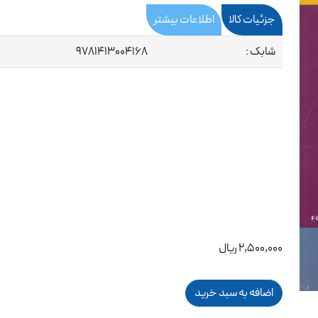
جزئیات کالا
اطلاعات بیشتر
شابک :
9781413004168
2,500,000 ریال