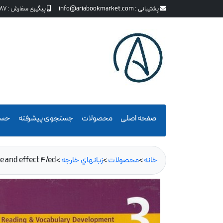
پشتیبانی :
info@ariabookmarket.com
پیگیری سفارش :
87
صفحه اصلی
محصولات
جستجوی پیشرفته
حسا
خانه
>
محصولات
>
زبانهاي خارجه
>
e and effect 4/ed