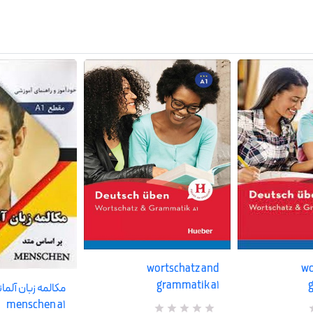
wortschatz and
wo
grammatik a1
مکالمه زبان آلم
menschen a1