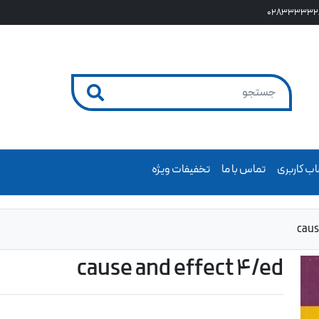
028333332
ب کاربری
تماس با ما
تخفیفات ویژه
caus
cause and effect 4/ed