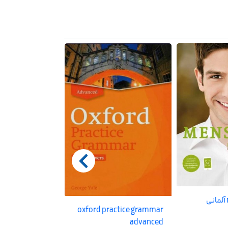
c vocabulary in
oxford practice grammar
use 2/ed
advanced