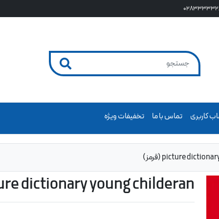
028333332
ب کاربری
تماس با ما
تخفیفات ویژه
picture dicti (قرمز)
picture dictionary young childeran (