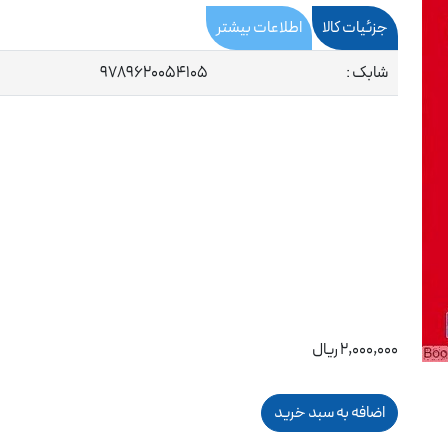
جزئیات کالا
اطلاعات بیشتر
شابک :
9789620054105
2,000,000 ریال