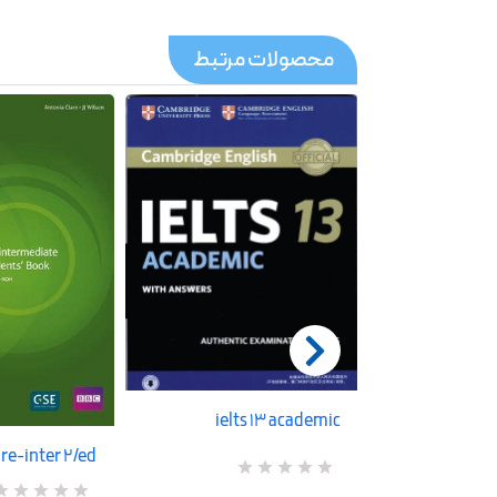
محصولات مرتبط
ielts 13 academic
english p
re-inter 2/ed
ad
R
0