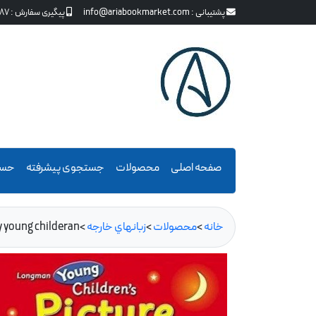
پشتیبانی :
info@ariabookmarket.com
پیگیری سفارش :
87
صفحه اصلی
محصولات
جستجوی پیشرفته
حسا
خانه
>
محصولات
>
زبانهاي خارجه
>
onary young childeran