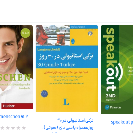
menschen a1.2 آلمانی
ترکی استانبولی در 30
speakout p
روز،همراه با سی دی (صوتی)،
R
0