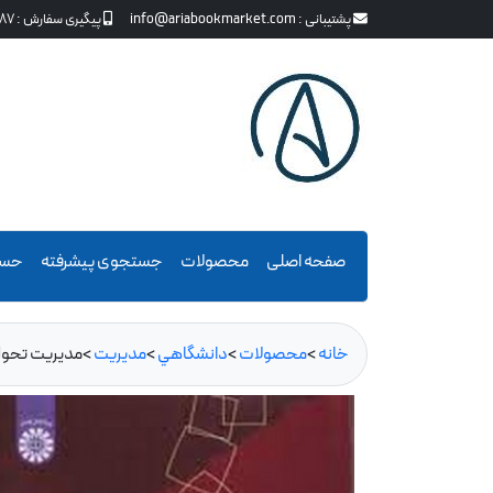
پشتیبانی :
info@ariabookmarket.com
پیگیری سفارش :
87
صفحه اصلی
محصولات
جستجوی پیشرفته
حسا
خانه
>
محصولات
>
دانشگاهي
>
مديريت
>
مدیریت تحول سا