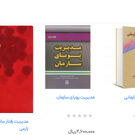
ازمانی
مدیریت پویای سازمان
مدیریت رفتار سا
R
0
a
زارعی
t
2,600,000 ریال