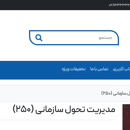
028333332
ب کاربری
تماس با ما
تخفیفات ویژه
زمانی (250)
مدیریت تحول سازمانی (250)