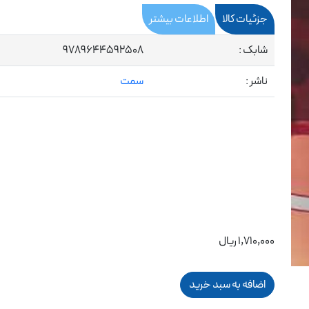
جزئیات کالا
اطلاعات بیشتر
شابک :
9789644592508
ناشر :
سمت
1,710,000 ریال