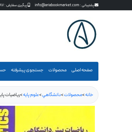
پشتیبانی :
info@ariabookmarket.com
پیگیری سفارش :
87
صفحه اصلی
محصولات
جستجوی پیشرفته
حسا
خانه
>
محصولات
>
دانشگاهي
>
علوم پايه
>
ریاضیات پا