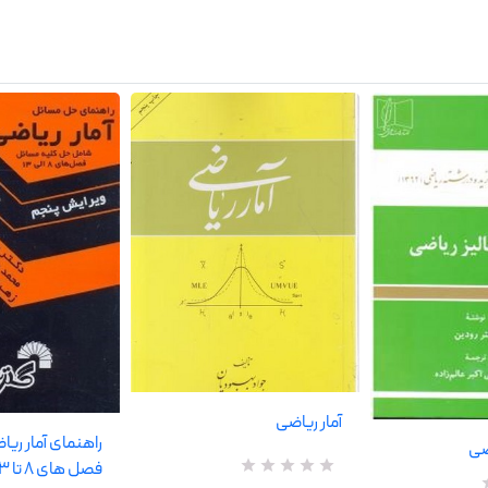
آمار ریاضی
راهنمای آمار ری
ضی
فصل های 8 تا 13
R
0