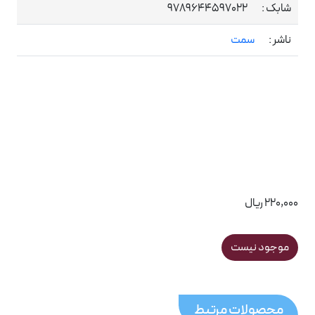
شابک :
9789644597022
ناشر :
سمت
220,000 ریال
موجود نیست
محصولات مرتبط