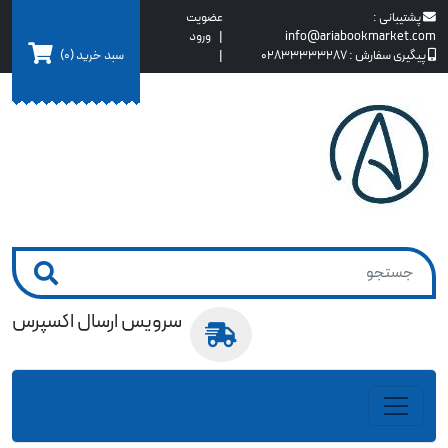
پشتیبانی :
عضویت
info@ariabookmarket.com
|
ورود
سبد خرید
(0)
پیگیری سفارش :
02833333287
|
سرویس ارسال اکسپرس