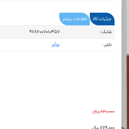
جزئیات کالا
اطلاعات بیشتر
شابک :
9786007010457
ناشر :
نوآور
820,000 ریال
779,000 ریال