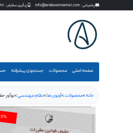
پشتیبانی :
info@ariabookmarket.com
پیگیری سفارش :
87
صفحه اصلی
محصولات
جستجوی پیشرفته
حسا
خانه
>
محصولات
>
آزمون ها
>
نظام مهندسي
>
نوآور حق
5%