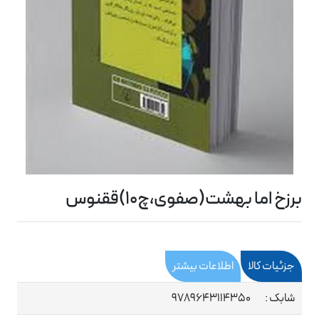
برزخ اما بهشت(صفوی،چ10)ققنوس
جزئیات کالا
اطلاعات بیشتر
شابک :
9789643114350