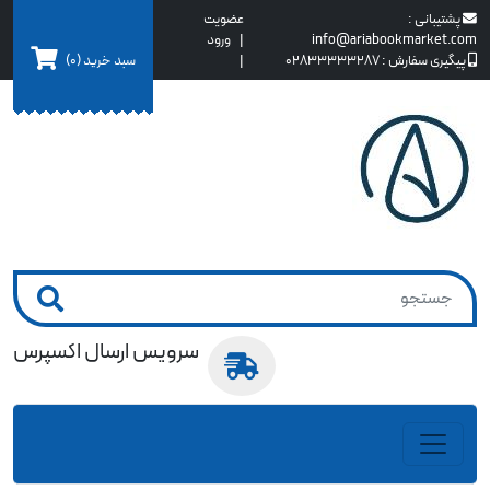
پشتیبانی :
عضویت
info@ariabookmarket.com
|
ورود
سبد خرید
(0)
پیگیری سفارش :
02833333287
|
سرویس ارسال اکسپرس