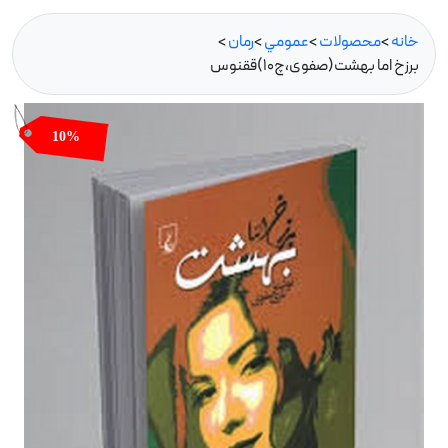
خانه
>
محصولات
>
عمومي
>
رمان
>
برزخ اما بهشت(صفوی،چ10)ققنوس
10%