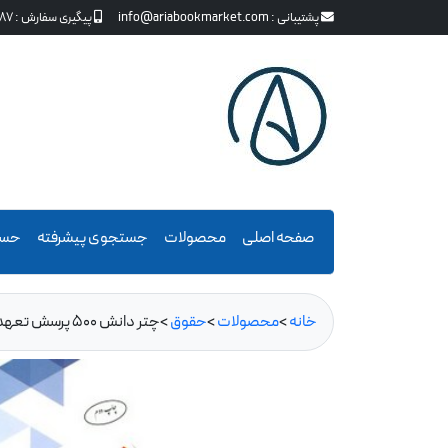
پشتیبانی :
info@ariabookmarket.com
پیگیری سفارش :
87
صفحه اصلی
محصولات
جستجوی پیشرفته
حسا
خانه
>
محصولات
>
حقوق
>
چتر دانش 500 پرسش تعهدات