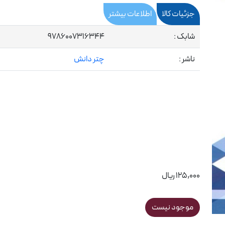
جزئیات کالا
اطلاعات بیشتر
شابک :
9786007316344
ناشر :
چتر دانش
125,000 ریال
موجود نیست