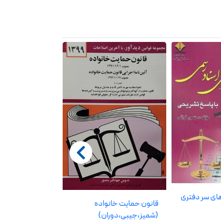
ای سر دفتری
قانون حمایت خانواده
چتر دانش قانون
(شمیز،جیبی،دوران)
نموداری