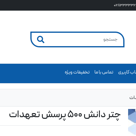
028333332
ب کاربری
تماس با ما
تخفیفات ویژه
چتر دانش 500 پرسش تعهدات