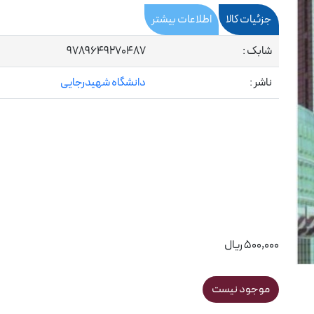
جزئیات کالا
اطلاعات بیشتر
شابک :
9789649270487
ناشر :
دانشگاه شهیدرجایی
500,000 ریال
موجود نیست