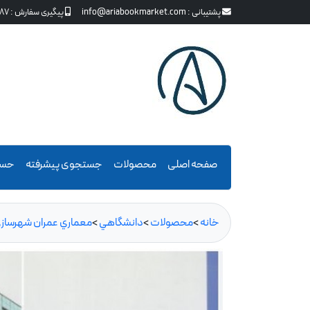
پشتیبانی :
info@ariabookmarket.com
پیگیری سفارش :
87
صفحه اصلی
محصولات
جستجوی پیشرفته
حسا
خانه
>
محصولات
>
دانشگاهي
>
معماري عمران شهرساز