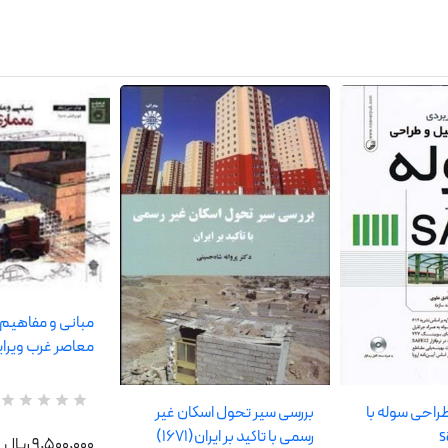
مبانی و مفاهیم 
معاصر غرب ویرای
طراحی سوله با
بررسی سیر تحول اسکان غیر
R
0
a
رسمی با تاکید بر ایران(1671)
9,500,000 ریال