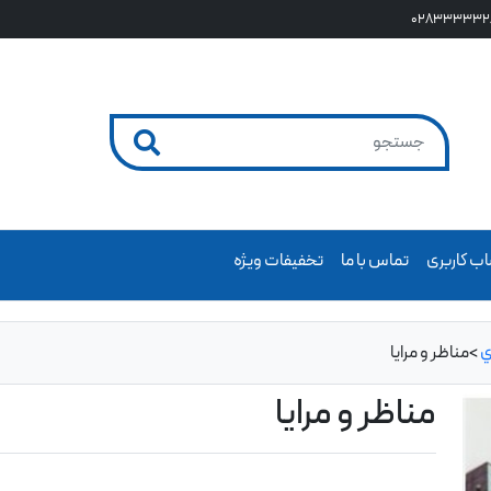
028333332
ب کاربری
تماس با ما
تخفیفات ویژه
ي
>
مناظر و مرایا
مناظر و مرایا