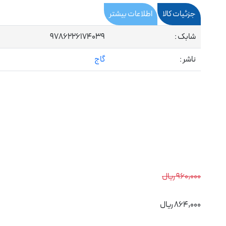
جزئیات کالا
اطلاعات بیشتر
شابک :
9786226174039
ناشر :
گاج
960,000 ریال
864,000 ریال