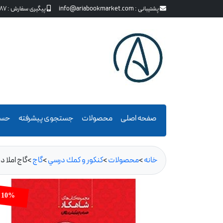
پشتیبانی :
info@ariabookmarket.com
پیگیری سفارش :
87
صفحه اصلی
محصولات
جستجوی پیشرفته
حسا
خانه
>
محصولات
>
كنكور و كمك درسي
>
گاج
>
گاج املا د
10%