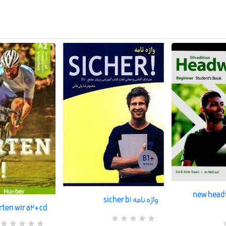
new head
واژه نامه sicher b1
starten wir a2+cd تح