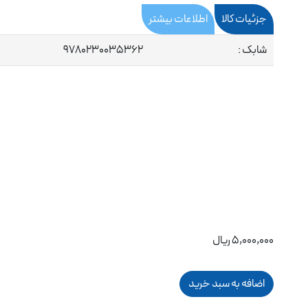
جزئیات کالا
اطلاعات بیشتر
شابک :
9780230035362
5,000,000 ریال