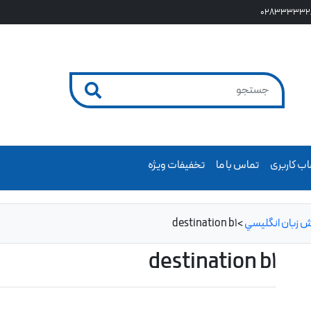
028333332
ب کاربری
تماس با ما
تخفیفات ویژه
ش زبان انگليسي
>
destination b1
destination b1