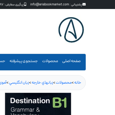
پشتیبانی :
info@ariabookmarket.com
پیگیری سفارش :
87
صفحه اصلی
محصولات
جستجوی پیشرفته
حسا
خانه
>
محصولات
>
زبانهاي خارجه
>
زبان انگليسي
>
آموز