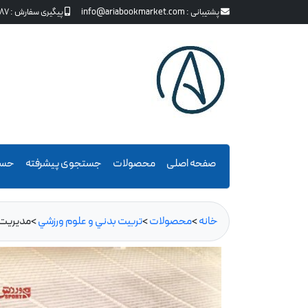
پشتیبانی :
info@ariabookmarket.com
پیگیری سفارش :
87
صفحه اصلی
محصولات
جستجوی پیشرفته
حسا
خانه
>
محصولات
>
تربيت بدني و علوم ورزشي
>
مدیریت 