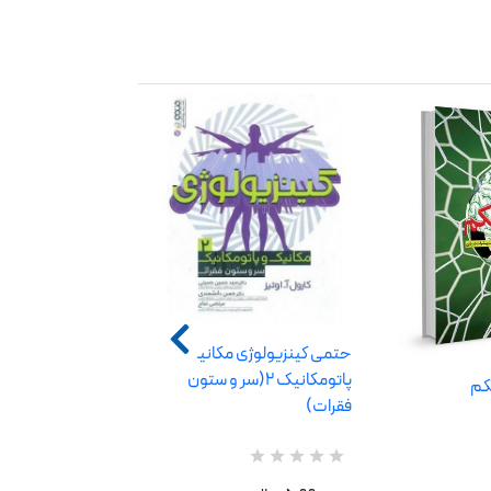
حتمی کینزیولوژی مکانیک و
پاتومکانیک 2(سر و ستون
کم
فقرات)
استادی در تحلیل 
R
0