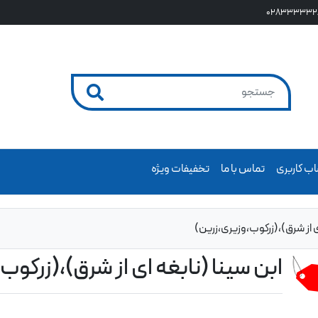
028333332
ب کاربری
تماس با ما
تخفیفات ویژه
ی از شرق)،(زرکوب،وزیری،زرین)
ابن سینا (نابغه ای از شرق)،(زرکوب