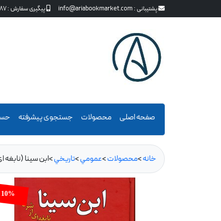
پشتیبانی :
info@ariabookmarket.com
پیگیری سفارش :
87
صفحه اصلی
محصولات
جستجوی پیشرفته
حسا
خانه
>
محصولات
>
عمومي
>
تاريخي
>
ابن سینا (نابغه ا
10%