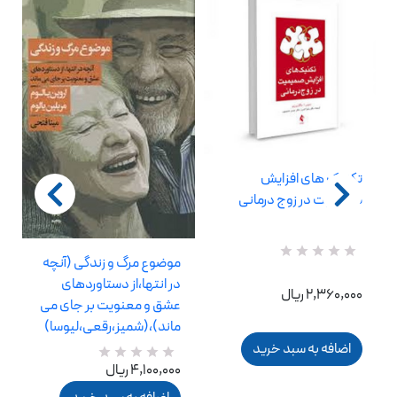
تکنیک های افزایش
صمیمیت در زوج درمانی
موضوع مرگ و زندگی (آنچه
R
0
a
در انتها،از دستاوردهای
2,360,000 ریال
t
عشق و معنویت بر جای می
e
d
ماند)،(شمیز،رقعی،لیوسا)
5
اضافه به سبد خرید
.
0
0
R
4,100,000 ریال
0
a
o
t