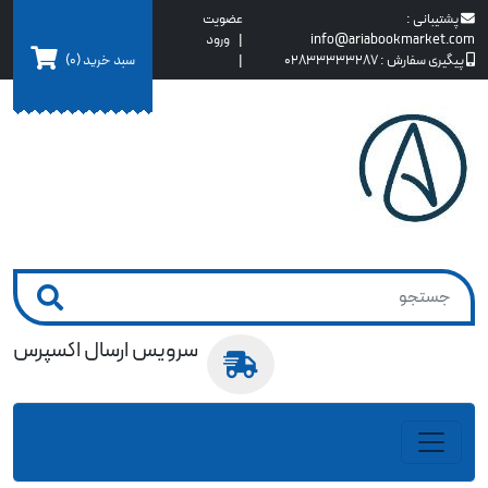
پشتیبانی :
عضویت
info@ariabookmarket.com
|
ورود
سبد خرید
(0)
پیگیری سفارش :
02833333287
|
سرویس ارسال اکسپرس