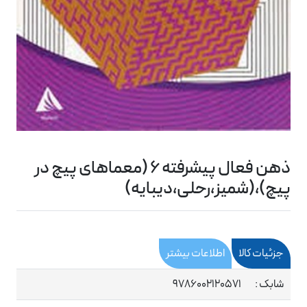
ذهن فعال پیشرفته 6 (معماهای پیچ در
پیچ)،(شمیز،رحلی،دیبایه)
جزئیات کالا
اطلاعات بیشتر
شابک :
9786002120571