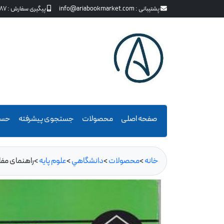
پشتیبانی :
info@ariabookmarket.com
پیگیری سفارش :
87
صفحه اصلی
محصولات
جستجوی پیشرفته
حسا
خانه
>
محصولات
>
دانشگاهي
>
علوم پايه
>
راهنمای مفاهیم