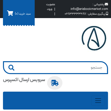
پشتیبانی :
عضویت
info@ariabookmarket.com
|
ورود
سبد خرید
(0)
پیگیری سفارش :
02833333287
|
سرویس ارسال اکسپرس