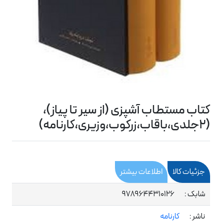
کتاب مستطاب آشپزی (از سیر تا پیاز)،
(2جلدی،باقاب،زرکوب،وزیری،کارنامه)
جزئیات کالا
اطلاعات بیشتر
شابک :
9789644310126
ناشر :
کارنامه