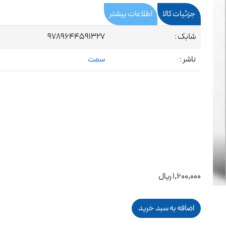
جزئیات کالا
اطلاعات بیشتر
شابک :
9789644591327
ناشر :
سمت
1,600,000 ریال