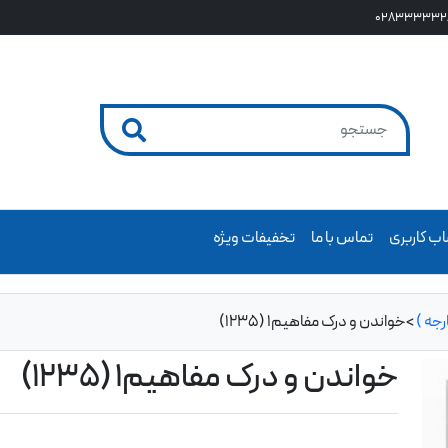
028333332
ب کاربری
تماس با ما
تخفیفات ویژه
جه )
>
خواندن و درک مفاهیم1 (1235)
خواندن و درک مفاهیم1 (1235)