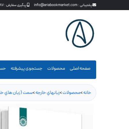
پشتیبانی :
info@ariabookmarket.com
پیگیری سفارش :
87
صفحه اصلی
محصولات
جستجوی پیشرفته
حسا
خانه
>
محصولات
>
زبانهاي خارجه
>
سمت ( زبان هاي خار