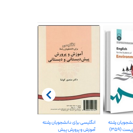
نشجویان رشته
انگلیسی برای دانشجویان رشته
واج شناسی نظریه
ت (359)
آموزش و پرورش پیش
(930)