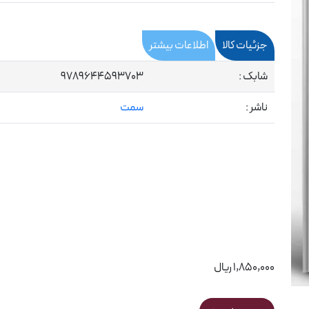
جزئیات کالا
اطلاعات بیشتر
شابک :
9789644593703
ناشر :
سمت
1,850,000 ریال