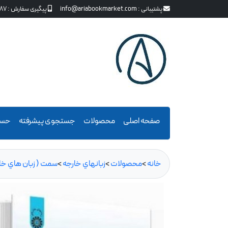
پشتیبانی :
info@ariabookmarket.com
پیگیری سفارش :
87
صفحه اصلی
محصولات
جستجوی پیشرفته
حسا
خانه
>
محصولات
>
زبانهاي خارجه
>
سمت ( زبان هاي خار