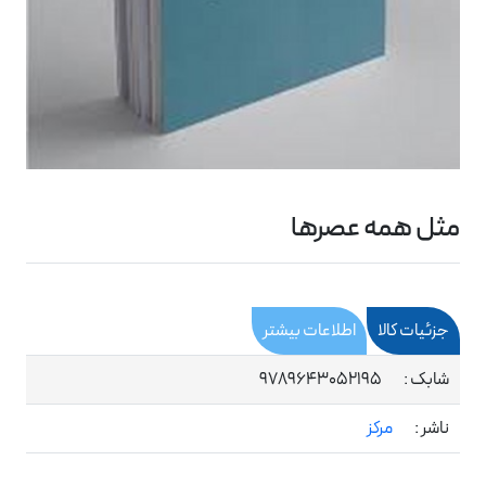
مثل همه عصرها
جزئیات کالا
اطلاعات بیشتر
شابک :
9789643052195
ناشر :
مرکز