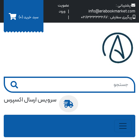
پشتیبانی :
عضویت
info@ariabookmarket.com
|
ورود
سبد خرید
(0)
پیگیری سفارش :
02833333287
|
سرویس ارسال اکسپرس