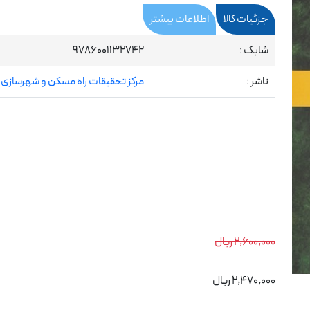
جزئیات کالا
اطلاعات بیشتر
شابک :
9786001132742
ناشر :
مرکز تحقیقات راه مسکن و شهرسازی
2,600,000 ریال
2,470,000 ریال