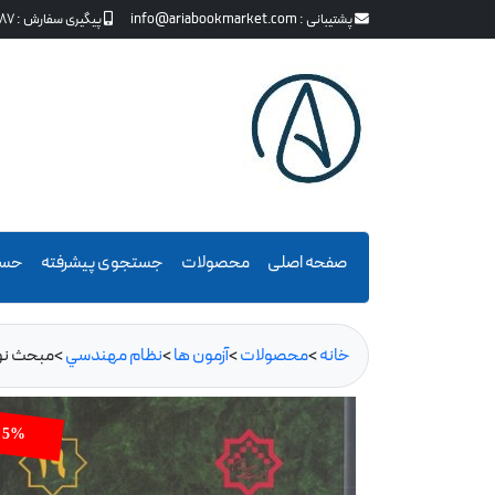
پشتیبانی :
info@ariabookmarket.com
پیگیری سفارش :
87
صفحه اصلی
محصولات
جستجوی پیشرفته
حسا
خانه
>
محصولات
>
آزمون ها
>
نظام مهندسي
>
مبحث نوزد
5%