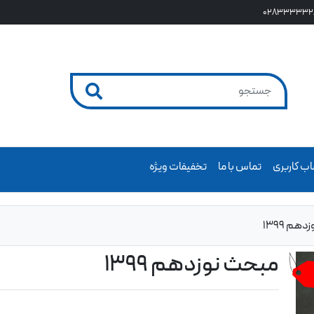
028333332
ب کاربری
تماس با ما
تخفیفات ویژه
هم 1399
مبحث نوزدهم 1399