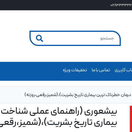
028333332
ب کاربری
تماس با ما
تخفیفات ویژه
رمان خطرناک ترین بیماری تاریخ بشریت)،(شمیز،رقعی،روزنه)
بیشعوری (راهنمای عملی شناخت و
بیماری تاریخ بشریت)،(شمیز،رقعی،