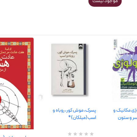
موجود نیست
ژی مکانیک و
پسرک، موش کور، روباه و
ومکانیک 2(سر و ستون
اسب(میلکان)*