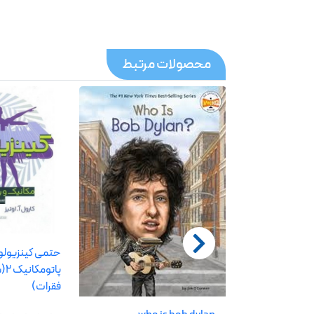
محصولات مرتبط
حتمی کینزیولو
پات
فقرات)