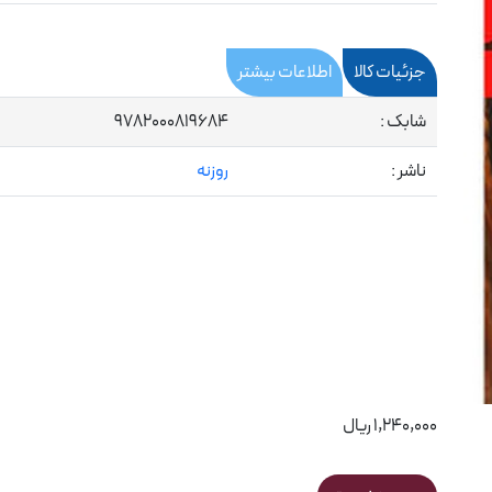
جزئیات کالا
اطلاعات بیشتر
شابک :
9782000819684
ناشر :
روزنه
1,240,000 ریال