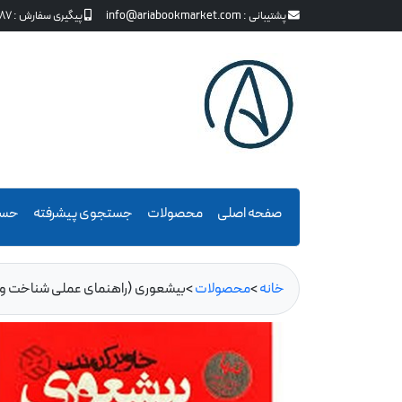
پشتیبانی :
info@ariabookmarket.com
پیگیری سفارش :
87
صفحه اصلی
محصولات
جستجوی پیشرفته
حسا
خانه
>
محصولات
>
بیشعوری (راهنمای عملی شناخت و د