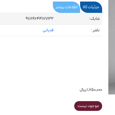
جزئیات کالا
اطلاعات بیشتر
شابک :
9789644177132
ناشر :
قدیانی
1,750,000 ریال
موجود نیست