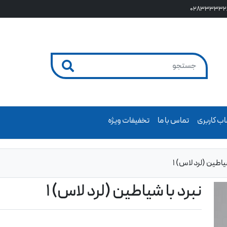
028333332
ب کاربری
تماس با ما
تخفیفات ویژه
یاطین (لرد لاس) 1
نبرد با شیاطین (لرد لاس) 1