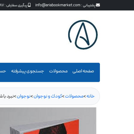
پشتیبانی :
info@ariabookmarket.com
پیگیری سفارش :
87
صفحه اصلی
محصولات
جستجوی پیشرفته
حسا
خانه
>
محصولات
>
كودك و نوجوان
>
نوجوان
>
نبرد با ش