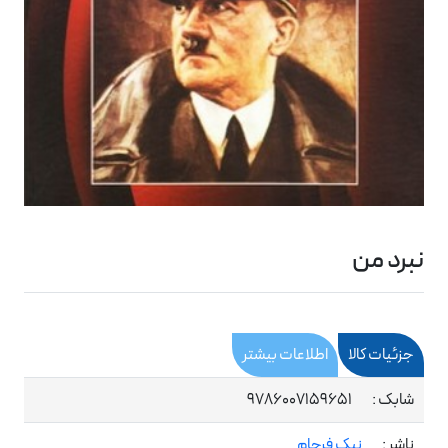
نبرد من
جزئیات کالا
اطلاعات بیشتر
شابک :
9786007159651
ناشر :
نیک فرجام