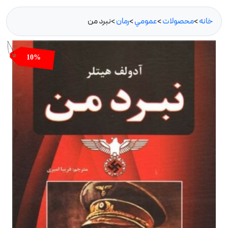
خانه
>
محصولات
>
عمومي
>
رمان
>
نبرد من
10%