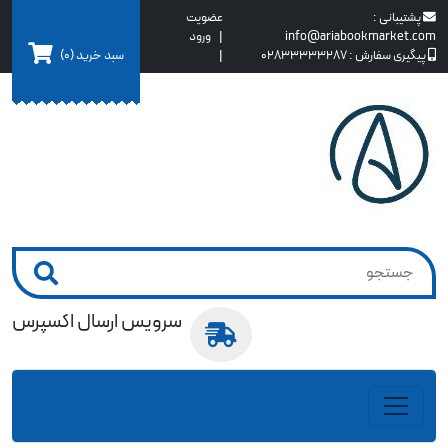
پشتیبانی :
عضویت
info@ariabookmarket.com
|
ورود
سبد خرید
(0)
پیگیری سفارش :
02833333287
|
سرویس ارسال اکسپرس