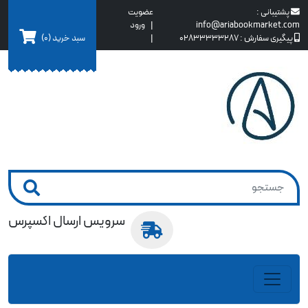
پشتیبانی :
عضویت
info@ariabookmarket.com
|
ورود
سبد خرید
(0)
پیگیری سفارش :
02833333287
|
سرویس ارسال اکسپرس