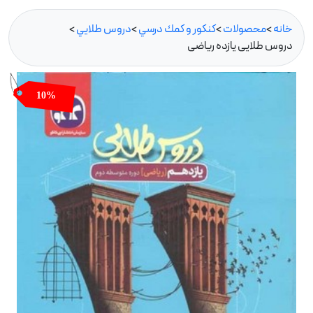
خانه
>
محصولات
>
كنكور و كمك درسي
>
دروس طلايي
>
دروس طلایی یازده ریاضی
10%