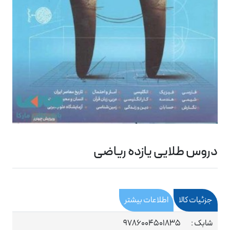
دروس طلایی یازده ریاضی
جزئیات کالا
اطلاعات بیشتر
شابک :
9786004501835