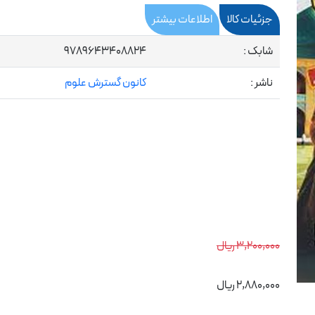
جزئیات کالا
اطلاعات بیشتر
شابک :
9789643408824
ناشر :
کانون گسترش علوم
3,200,000 ریال
2,880,000 ریال