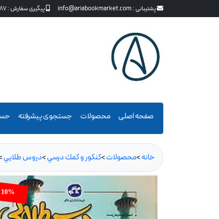
پشتیبانی :
info@ariabookmarket.com
پیگیری سفارش :
87
صفحه اصلی
محصولات
جستجوی پیشرفته
حسا
خانه
>
محصولات
>
كنكور و كمك درسي
>
دروس طلايي
>
10%