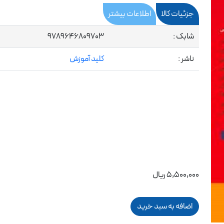
جزئیات کالا
اطلاعات بیشتر
شابک :
9789646809703
ناشر :
کلید آموزش
5,500,000 ریال