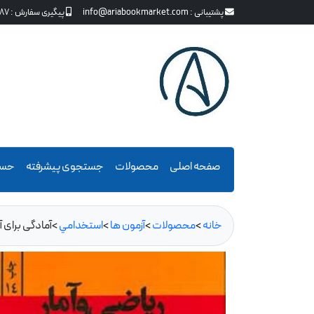
پشتیبانی :
info@ariabookmarket.com
پیگیری سفارش :
87
صفحه اصلی
محصولات
جستجوی پیشرفته
حسا
خانه
>
محصولات
>
آزمون ها
>
استخدامي
>
آمادگی برای 