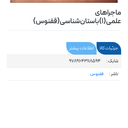
ماجراهای
علمی(1)باستان‌شناسی(ققنوس)
جزئیات کالا
اطلاعات بیشتر
شابک :
9789643118594
ناشر :
ققنوس