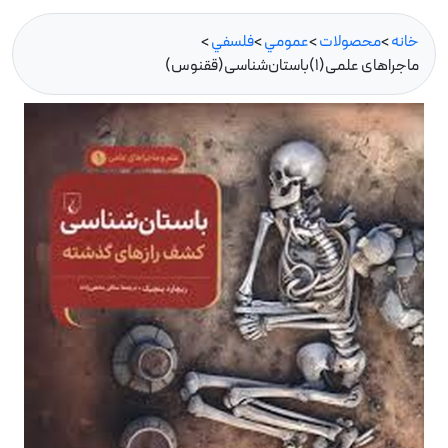
خانه
>
محصولات
>
عمومي
>
فلسفي
>
ماجراهای علمی(1)باستان‌شناسی(ققنوس)