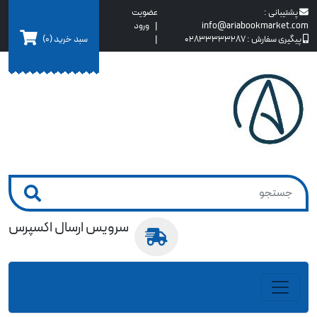
پشتیبانی :
عضویت
info@ariabookmarket.com
|
ورود
سبد خرید
(0)
پیگیری سفارش :
02833333287
|
سرویس ارسال اکسپرس