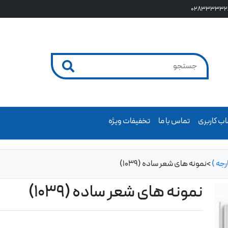
028333332
ب کاربری
تماس با ما
تخفیفات ویژه
جه )
>
نمونه های شعر ساده (1039)
نمونه های شعر ساده (1039)