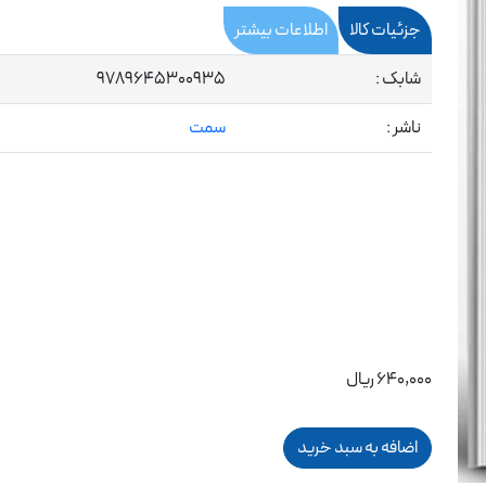
جزئیات کالا
اطلاعات بیشتر
شابک :
9789645300935
ناشر :
سمت
640,000 ریال