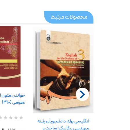
محصولات مرتبط
خواندن متون ا
عمومی (310)
انگلیسی متون
انگلیسی برای دانشجویان رشته
R
0
a
مهندسی مکانیک: ساخت و