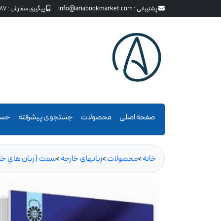
پشتیبانی :
info@ariabookmarket.com
پیگیری سفارش :
87
صفحه اصلی
محصولات
جستجوی پیشرفته
حسا
خانه
>
محصولات
>
زبانهاي خارجه
>
سمت ( زبان هاي خار