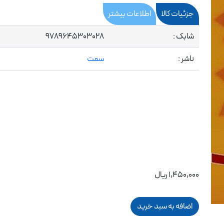
جزئیات کالا
اطلاعات بیشتر
شابک :
9789645303028
ناشر :
سمت
1,450,000 ریال