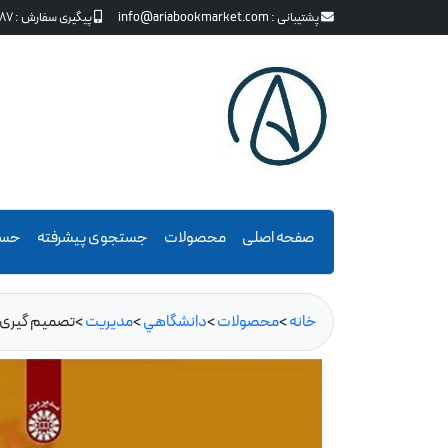
پشتیبانی :
info@ariabookmarket.com
پیگیری سفارش :
87
صفحه اصلی
محصولات
جستجوی پیشرفته
حسا
خانه
>
محصولات
>
دانشگاهي
>
مديريت
>
تصمیم گیری سا