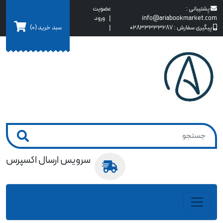
پشتیبانی :
عضویت
info@ariabookmarket.com
|
ورود
سبد خرید
(0)
پیگیری سفارش :
02833333287
|
سرویس ارسال اکسپرس