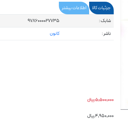
جزئیات کالا
اطلاعات بیشتر
شابک :
9786000027735
ناشر :
کانون
5,500,000 ریال
4,950,000 ریال