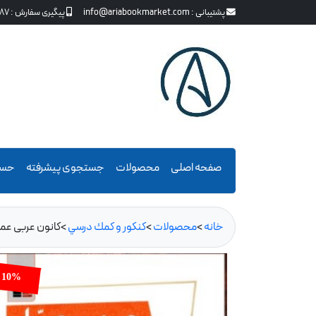
پشتیبانی :
info@ariabookmarket.com
پیگیری سفارش :
87
صفحه اصلی
محصولات
جستجوی پیشرفته
حسا
خانه
>
محصولات
>
كنكور و كمك درسي
>
کانون عربی عما
10%