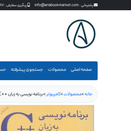
پشتیبانی :
info@ariabookmarket.com
پیگیری سفارش :
87
صفحه اصلی
محصولات
جستجوی پیشرفته
حسا
خانه
>
محصولات
>
كامپيوتر
>
برنامه نویسی به زبان ++C ج