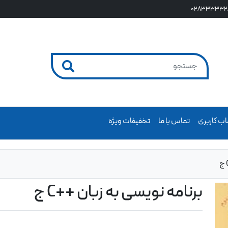
028333332
ب کاربری
تماس با ما
تخفیفات ویژه
برنامه نویسی به زبان ++C ج