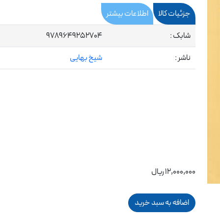
جزئیات کالا
اطلاعات بیشتر
شابک :
9789649252704
ناشر :
شیخ بهایی
12,000,000 ریال